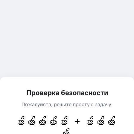
Проверка безопасности
Пожалуйста, решите простую задачу:
🍏🍏🍏🍏🍏 + 🍏🍏🍏
🍏